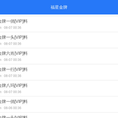
福星金牌
牌一俏[VIP]料
m
08-07 00:36
牌一头[VIP]料
m
08-07 00:36
牌六肖[VIP]料
m
08-07 00:36
牌一行[VIP]料
m
08-07 00:36
牌八玛[VIP]料
m
08-07 00:36
牌一俏[VIP]料
m
08-06 00:36
牌一头[VIP]料