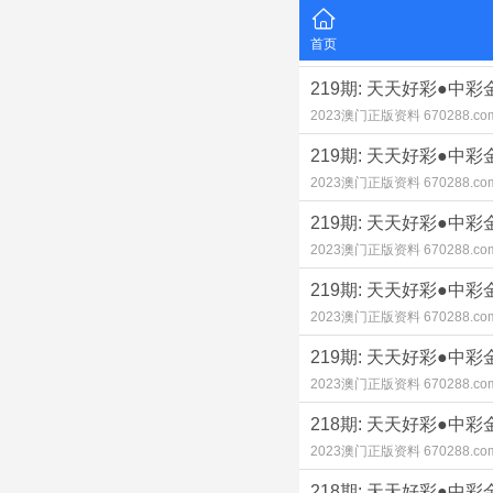
首页
219期: 天天好彩●中彩金
2023澳门正版资料 670288.co
219期: 天天好彩●中彩金
2023澳门正版资料 670288.co
219期: 天天好彩●中彩金
2023澳门正版资料 670288.co
219期: 天天好彩●中彩金
2023澳门正版资料 670288.co
219期: 天天好彩●中彩金
2023澳门正版资料 670288.co
218期: 天天好彩●中彩金
2023澳门正版资料 670288.co
218期: 天天好彩●中彩金