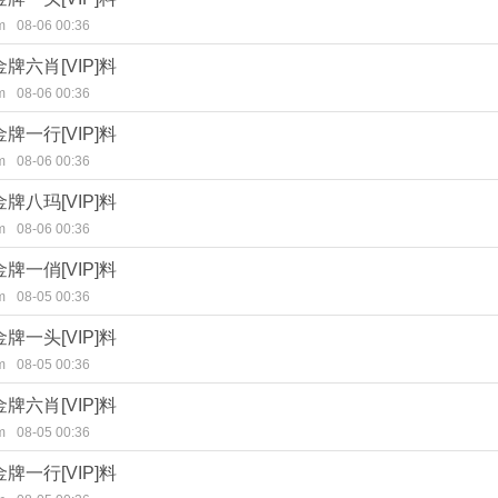
m
08-06 00:36
牌六肖[VIP]料
m
08-06 00:36
牌一行[VIP]料
m
08-06 00:36
牌八玛[VIP]料
m
08-06 00:36
牌一俏[VIP]料
m
08-05 00:36
牌一头[VIP]料
m
08-05 00:36
牌六肖[VIP]料
m
08-05 00:36
牌一行[VIP]料