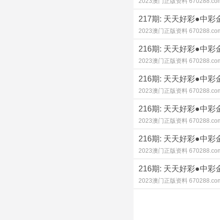
2023澳门正版资料 670288.co
217期: 天天好彩●中彩金
2023澳门正版资料 670288.co
216期: 天天好彩●中彩金
2023澳门正版资料 670288.co
216期: 天天好彩●中彩金
2023澳门正版资料 670288.co
216期: 天天好彩●中彩金
2023澳门正版资料 670288.co
216期: 天天好彩●中彩金
2023澳门正版资料 670288.co
216期: 天天好彩●中彩金
2023澳门正版资料 670288.co