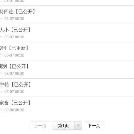
m
08-07 00:30
平特特四连【已公开】
m
08-07 00:30
码大小【已公开】
m
08-07 00:30
中9肖【已更新】
m
08-07 00:30
--预测【已公开】
m
08-07 00:30
0码中特【已公开】
m
08-07 00:30
与家畜【已公开】
m
08-06 00:30
上一页
第1页
下一页