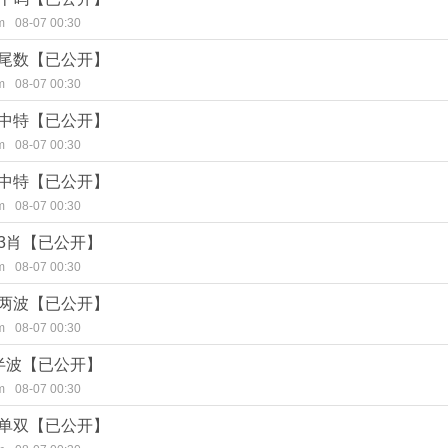
m
08-07 00:30
中尾数【已公开】
m
08-07 00:30
头中特【已公开】
m
08-07 00:30
行中特【已公开】
m
08-07 00:30
杀3肖【已公开】
m
08-07 00:30
中两波【已公开】
m
08-07 00:30
个半波【已公开】
m
08-07 00:30
数单双【已公开】