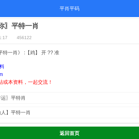
平肖平码
有你〗平特一肖
:17
456122
特一肖》 :【鸡】 开 ?? 准
资料
m
站或本资料，一起交流！
洲好运〗平特肖
岭山人】平特一肖
返回首页