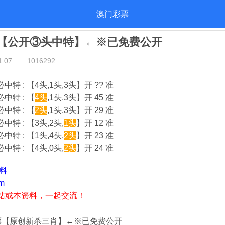
澳门彩票
彩票【公开③头中特】←※已免费公开
:07
1016292
特 : 【4头,1头,3头】开 ?? 准
中特 : 【
4头
,1头,3头】开 45 准
中特 : 【
2头
,1头,3头】开 29 准
特 : 【3头,2头,
1头
】开 12 准
特 : 【1头,4头,
2头
】开 23 准
特 : 【4头,0头,
2头
】开 24 准
资料
m
站或本资料，一起交流！
彩票【原创新杀三肖】←※已免费公开